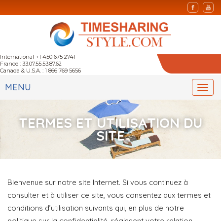
International +1 450 675 2741
France : 33.07.55.53.87.62
Canada & U.S.A. : 1 866 769 5656
MENU
Togg
navi
TERMES ET UTILISATION DU
SITE
Bienvenue sur notre site Internet. Si vous continuez à
consulter et à utiliser ce site, vous consentez aux termes et
conditions d’utilisation suivants qui, en plus de notre
politique sur la confidentialité, régissent votre relation