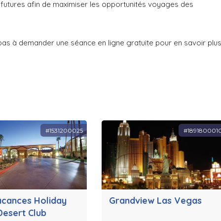
 futures afin de maximiser les opportunités voyages des
z pas à demander une séance en ligne gratuite pour en savoir plu
#1531200025
#189180001
acances Holiday
Grandview Las Vegas
Desert Club