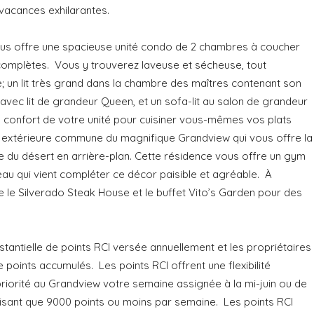
 vacances exhilarantes.
ous offre une spacieuse unité condo de 2 chambres à coucher
 complètes. Vous y trouverez laveuse et sécheuse, tout
; un lit très grand dans la chambre des maîtres contenant son
 avec lit de grandeur Queen, et un sofa-lit au salon de grandeur
u confort de votre unité pour cuisiner vous-mêmes vos plats
e extérieure commune du magnifique Grandview qui vous offre la
e du désert en arrière-plan. Cette résidence vous offre un gym
au qui vient compléter ce décor paisible et agréable. À
e le Silverado Steak House et le buffet Vito’s Garden pour des
tantielle de points RCI versée annuellement et les propriétaires
 points accumulés. Les points RCI offrent une flexibilité
 priorité au Grandview votre semaine assignée à la mi-juin ou de
ilisant que 9000 points ou moins par semaine. Les points RCI